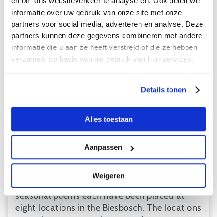
en om ons websiteverkeer te analyseren. Ook delen we
goose sanctuary. You will find this route 3.5
informatie over uw gebruik van onze site met onze
kilometers from the Museum Island. The walk
partners voor social media, adverteren en analyse. Deze
is 8 kilometers and gives you a wonderful view
partners kunnen deze gegevens combineren met andere
of the different landscapes of the Biesbosch.
informatie die u aan ze heeft verstrekt of die ze hebben
As a bonus, you get wonderful vistas of the
verzameld op basis van uw gebruik van hun services.
New Merwede River.
Details tonen
Download walking route
Alles toestaan
POETRY ROUTE (8KM)
Several works of art can be found in the
Aanpassen
Biesbosch. Stichting Poëzie Land van Altena
created the project "Seasonal Poems
Weigeren
Biesbosch" with the museum. Signs with four
seasonal poems each have been placed at
eight locations in the Biesbosch. The locations