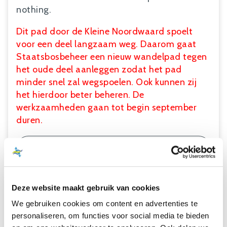
nothing.
Dit pad door de Kleine Noordwaard spoelt
voor een deel langzaam weg. Daarom gaat
Staatsbosbeheer een nieuw wandelpad tegen
het oude deel aanleggen zodat het pad
minder snel zal wegspoelen. Ook kunnen zij
het hierdoor beter beheren. De
werkzaamheden gaan tot begin september
duren.
Download walking route
Deze website maakt gebruik van cookies
THE JANTJESPAD (8KM)
We gebruiken cookies om content en advertenties te
This route takes you through a willow flood
personaliseren, om functies voor social media te bieden
forest and a grassland polder that serves as a