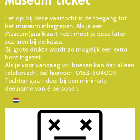
Museum ticket
Let op: bij deze vaartocht is de toegang tot
het museum inbegrepen. Als je een
Museum(jaar)kaart hebt moet je deze laten
scannen bij de kassa.
Bij grote drukte wordt zo mogelijk een extra
boot ingezet.
Als je voor vandaag wil boeken kan dat alleen
telefonisch. Bel hiervoor: 0183-504009.
Tochten gaan door bij een minimale
deelname van 6 personen.