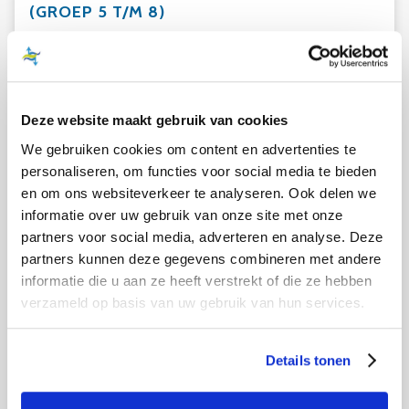
(GROEP 5 T/M 8)
Dit programma begint met een video
(speciaal voor kinderen) van 20 minuten. Zo
krijgen ze een leuke inleiding op hun bezoek
aan het Biesbosch MuseumEiland. Vervolgens
Deze website maakt gebruik van cookies
ondernemen de kinderen een speurtocht door
We gebruiken cookies om content en advertenties te
de vaste tentoonstelling.
personaliseren, om functies voor social media te bieden
en om ons websiteverkeer te analyseren. Ook delen we
Periode
gehele jaar van maandag t/m
vrijdag.
informatie over uw gebruik van onze site met onze
partners voor social media, adverteren en analyse. Deze
Groep
maximaal 35 personen.
partners kunnen deze gegevens combineren met andere
Begeleiding
Museummedewerker met
informatie die u aan ze heeft verstrekt of die ze hebben
begeleider ouder/leerkrachten
verzameld op basis van uw gebruik van hun services.
per 10 leerlingen.
Kosten
€ 4,75 per deelnemer
(museum+speurtocht)
Details tonen
Download hier de speurtocht
. Optioneel: extra