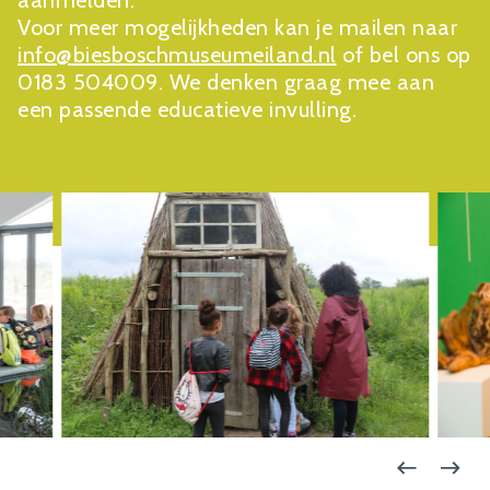
aanmelden.
Voor meer mogelijkheden kan je mailen naar
info@biesboschmuseumeiland.nl
of bel ons op
0183 504009. We denken graag mee aan
een passende educatieve invulling.