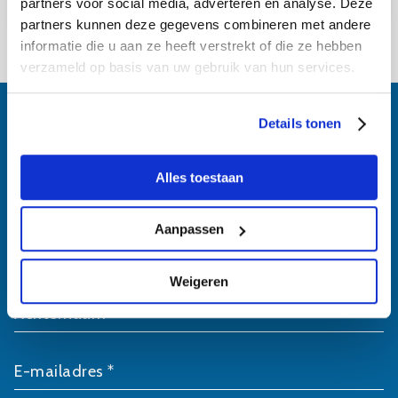
Bekijk museumcafé Biesonder
partners voor social media, adverteren en analyse. Deze
partners kunnen deze gegevens combineren met andere
informatie die u aan ze heeft verstrekt of die ze hebben
verzameld op basis van uw gebruik van hun services.
Details tonen
Schrijf je in voor
Alles toestaan
onze nieuwsbrief
Aanpassen
Voornaam *
Weigeren
Achternaam *
E-mailadres *