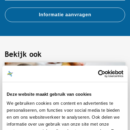
Bekijk ook
Deze website maakt gebruik van cookies
MUSEUMCAFÉ BIESONDER
We gebruiken cookies om content en advertenties te
personaliseren, om functies voor social media te bieden
Even tot rust komen tijdens je bezoek aan de
en om ons websiteverkeer te analyseren. Ook delen we
Biesbosch? Ons Museumcafé...
informatie over uw gebruik van onze site met onze