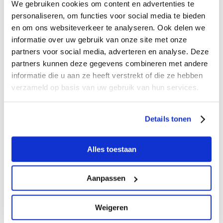
We gebruiken cookies om content en advertenties te
personaliseren, om functies voor social media te bieden
en om ons websiteverkeer te analyseren. Ook delen we
informatie over uw gebruik van onze site met onze
partners voor social media, adverteren en analyse. Deze
partners kunnen deze gegevens combineren met andere
informatie die u aan ze heeft verstrekt of die ze hebben
verzameld op basis van uw gebruik van hun services.
Details tonen
Alles toestaan
onderschrijven de Governance Code Cultuur
Aanpassen
Wij onderschrijven de Fair Practice Code.
Gebruikers van de Fair Practice Code stellen zich
tot doel om, met inachtneming van:
Weigeren
- De Governance Code Cultuur