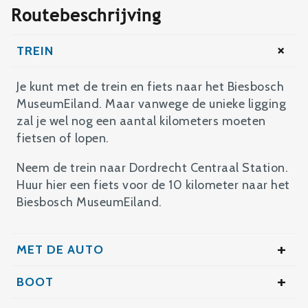
Routebeschrijving
TREIN
Je kunt met de trein en fiets naar het Biesbosch
MuseumEiland. Maar vanwege de unieke ligging
zal je wel nog een aantal kilometers moeten
fietsen of lopen.
Neem de trein naar Dordrecht Centraal Station.
Huur hier een fiets voor de 10 kilometer naar het
Biesbosch MuseumEiland.
MET DE AUTO
Het Biesbosch MuseumEiland ligt diep in de
BOOT
Biesbosch. Neem afslag 23 op de A27 (Utrecht -
Kom je met je eigen boot? Dan kun je aanmeren