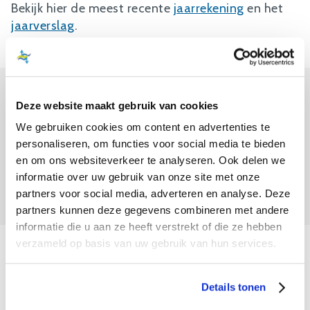
Bekijk hier de meest recente
jaarrekening
en het
jaarverslag
.
Deze website maakt gebruik van cookies
NAW
We gebruiken cookies om content en advertenties te
Naam: Vereniging Vrienden van het
personaliseren, om functies voor social media te bieden
BiesboschmuseumEiland
en om ons websiteverkeer te analyseren. Ook delen we
RSIN-nummer: 816094950
informatie over uw gebruik van onze site met onze
Post-bezoekadres: Hilweg 2, 4251MT Werkendam
partners voor social media, adverteren en analyse. Deze
partners kunnen deze gegevens combineren met andere
informatie die u aan ze heeft verstrekt of die ze hebben
verzameld op basis van uw gebruik van hun services.
BESTUURSSAMENSTELLING
Voorzitter: M. Verdoorn
Details tonen
Secretaris: H.C. Bassie