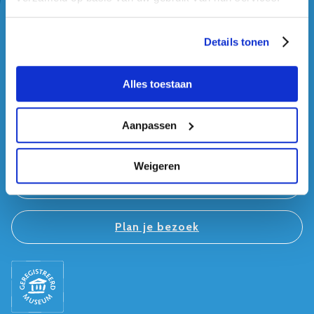
Details tonen
Vandaag open van
11:00 - 17:00
Alles toestaan
Biesbosch MuseumEiland
Hilweg 2
Aanpassen
4251 MT Werkendam
Weigeren
+31 (0) 183 - 504 009
Plan je bezoek