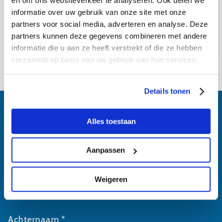
en om ons websiteverkeer te analyseren. Ook delen we
informatie over uw gebruik van onze site met onze
Wil jij in het huwelijksbootje stappen in een
partners voor social media, adverteren en analyse. Deze
van de mooiste natuurgebieden van...
partners kunnen deze gegevens combineren met andere
Trouwlocatie
informatie die u aan ze heeft verstrekt of die ze hebben
verzameld op basis van uw gebruik van hun services.
Details tonen
Alles toestaan
Schrijf je in voor
Aanpassen
onze nieuwsbrief
Weigeren
Voornaam *
Achternaam *