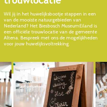
trouwlocatie
Wil jij in het huwelijksbootje stappen in een
van de mooiste natuurgebieden van
Nederland? Het Biesbosch MuseumEiland is
een officiële trouwlocatie van de gemeente
Altena. Bespreek met ons de mogelijkheden
voor jouw huwelijksvoltrekking.