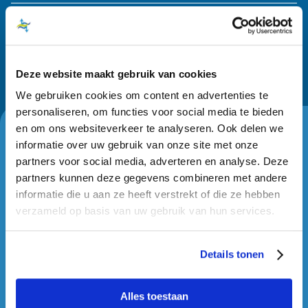
Deze website maakt gebruik van cookies
We gebruiken cookies om content en advertenties te
personaliseren, om functies voor social media te bieden
en om ons websiteverkeer te analyseren. Ook delen we
informatie over uw gebruik van onze site met onze
partners voor social media, adverteren en analyse. Deze
partners kunnen deze gegevens combineren met andere
Vandaag open van
11:00 - 17:00
informatie die u aan ze heeft verstrekt of die ze hebben
verzameld op basis van uw gebruik van hun services.
Biesbosch MuseumEiland
Hilweg 2
Details tonen
4251 MT Werkendam
Alles toestaan
+31 (0) 183 - 504 009