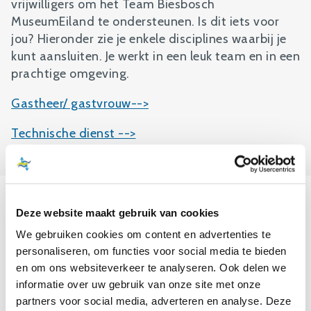
vrijwilligers om het Team Biesbosch
MuseumEiland te ondersteunen. Is dit iets voor
jou? Hieronder zie je enkele disciplines waarbij je
kunt aansluiten. Je werkt in een leuk team en in een
prachtige omgeving.
Gastheer/ gastvrouw-->
Technische dienst -->
Deze website maakt gebruik van cookies
REAGEREN?
We gebruiken cookies om content en advertenties te
Reageren kan via mail naar onze directeur
personaliseren, om functies voor social media te bieden
Annemarie de Stigter. Zij kan ook eventuele
en om ons websiteverkeer te analyseren. Ook delen we
vragen beantwoorden en is bereikbaar via:
informatie over uw gebruik van onze site met onze
annemarie@biesboschmuseumeiland.nl
of 06-
partners voor social media, adverteren en analyse. Deze
52085451