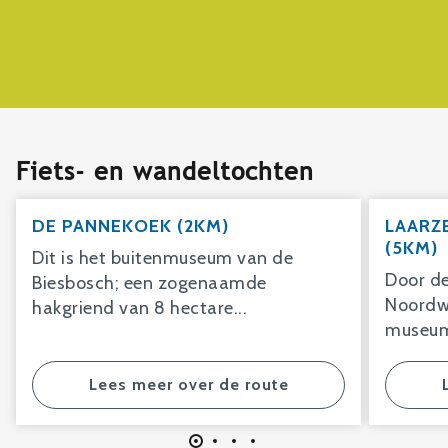
Fiets- en wandeltochten
DE PANNEKOEK (2KM)
LAARZ
(5KM)
Dit is het buitenmuseum van de
Door de
Biesbosch; een zogenaamde
Noordw
hakgriend van 8 hectare...
museum 
Lees meer over de route