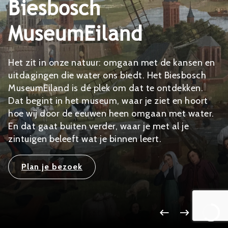
Biesbosch
Schoolprogramma’s
Spelregels
MuseumEiland
Speurtochten in het museum
Schenken / nalaten
Terugblik 40 jarig jubileum 2024
Het zit in onze natuur: omgaan met de kansen en
uitdagingen die water ons biedt. Het Biesbosch
MuseumEiland is dé plek om dat te ontdekken.
Dat begint in het museum, waar je ziet en hoort
hoe wij door de eeuwen heen omgaan met water.
En dat gaat buiten verder, waar je met al je
zintuigen beleeft wat je binnen leert.
Plan je bezoek