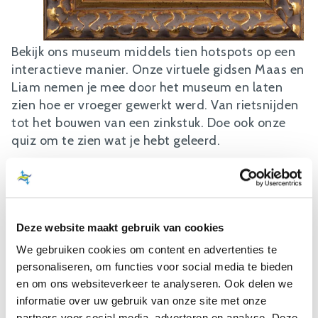
Bekijk ons museum middels tien hotspots op een
interactieve manier. Onze virtuele gidsen Maas en
Liam nemen je mee door het museum en laten
zien hoe er vroeger gewerkt werd. Van rietsnijden
tot het bouwen van een zinkstuk. Doe ook onze
quiz om te zien wat je hebt geleerd.
Je kunt de tour doen met jouw eigen telefoon. Heb
je die niet dan kun je bij ons een IPad lenen. Daar
hebben wij er 4 van.
Deze website maakt gebruik van cookies
AR is een technologie die een virtuele
We gebruiken cookies om content en advertenties te
holografische laag over de echte wereld
personaliseren, om functies voor social media te bieden
aanbrengt. Met behulp van een AR-apparaat
en om ons websiteverkeer te analyseren. Ook delen we
verschijnen 3D-figuren en versmelten ze met de
informatie over uw gebruik van onze site met onze
echte omgeving. In tegenstelling tot Virtual
partners voor social media, adverteren en analyse. Deze